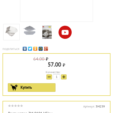
поделиться
64.00
57.00
Количество:
−
+
Купить
Артикул:
3М239