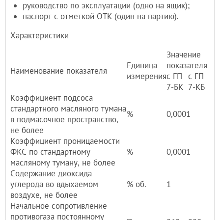
руководство по эксплуатации (одно на ящик);
паспорт с отметкой ОТК (один на партию).
Характеристики
Значение
Единица
показателя
Наименование показателя
измерения
с ГП
с ГП
7-БК
7-КБ
Коэффициент подсоса
стандартного масляного тумана
%
0,0001
в подмасочное пространство,
не более
Коэффициент проницаемости
ФКС по стандартному
%
0,0001
масляному туману, не более
Содержание диоксида
углерода во вдыхаемом
% об.
1
воздухе, не более
Начальное сопротивление
противогаза постоянному