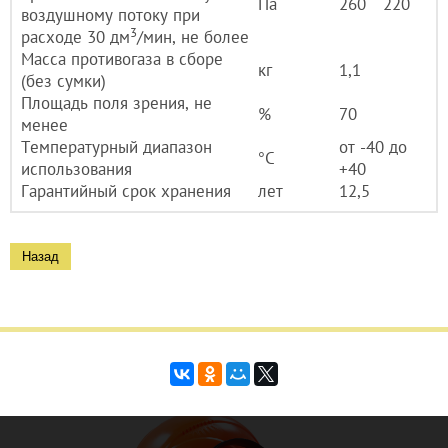
Па
260
220
воздушному потоку при
3
расходе 30 дм
/мин, не более
Масса противогаза в сборе
кг
1,1
(без сумки)
Площадь поля зрения, не
%
70
менее
Температурный диапазон
от -40 до
°С
использования
+40
Гарантийный срок хранения
лет
12,5
Назад