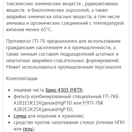
токсических химических веществ , радиоактивных
веществ и биологических аэрозолей, а также
аварийно химически опасных веществ, в том числе
аммиака и органических соединений с температурой
кипения менее 65°С.
Противогаз ГП-7Б предназначен для использования
гражданским населением и в промышленности, а
также личным составом подразделений штатных и
нештатных аварийно-спасательных формирований.
Может использоваться промышленным персоналом.
Комплектация
лицевая часть
Бриз-4303 (МГП)
;
фильтр комбинированный специальный ГП-7КБ
A1B1E1K1SX(декан)HgP3D или ГП-7БК
A2B2E2K2SX(декан)HgP3D;
сумка
для ношения и хранения;
средство против запотевания стекол (пленки НПН
или
гель
);