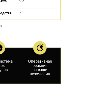
срок
н/о
водства
РФ
ию
система
Оперативная
док
реакция
усов
на ваши
пожелания