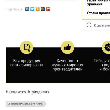
Гарантийный 
хранения
поделиться
Страна произ
К сравнен
Вся продукция
Качество от
Гибкая 
сертифицирована
лучших мировых
ски
производителей
и бон
Находится в разделах
Безопасность рабочего места