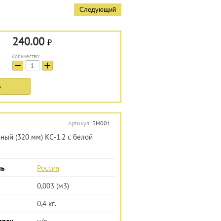
Следующий
240.00
Количество:
−
+
ь
Артикул:
БМ001
ный (320 мм) КС-1.2 с белой
ль
Россия
0,003 (м3)
0,4 кг.